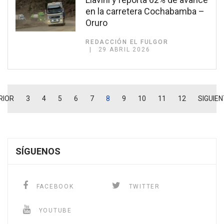
en la carretera Cochabamba –
Oruro
REDACCIÓN EL FULGOR
29 ABRIL 2026
RIOR
3
4
5
6
7
8
9
10
11
12
SIGUIEN
SÍGUENOS
FACEBOOK
TWITTER
YOUTUBE