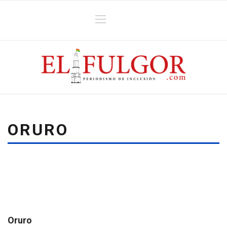
ORURO
Oruro