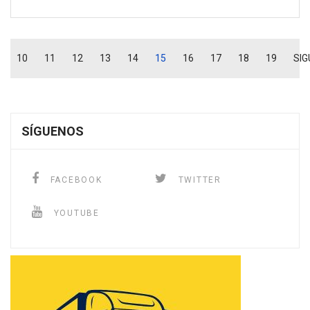
10
11
12
13
14
15
16
17
18
19
SIG
SÍGUENOS
FACEBOOK
TWITTER
YOUTUBE