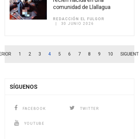
comunidad de Llallagua
REDACCIÓN EL FULGOR
30 JUNIO 2026
ERIOR
1
2
3
4
5
6
7
8
9
10
SIGUIENT
SÍGUENOS
FACEBOOK
TWITTER
YOUTUBE