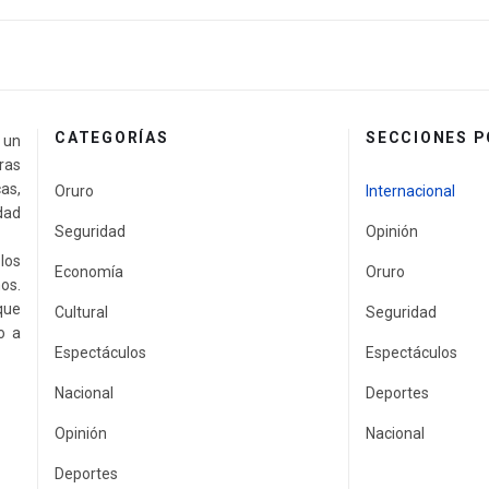
CATEGORÍAS
SECCIONES 
a un
ras
as,
Oruro
Internacional
idad
Seguridad
Opinión
los
Economía
Oruro
os.
que
Cultural
Seguridad
o a
Espectáculos
Espectáculos
Nacional
Deportes
Opinión
Nacional
Deportes