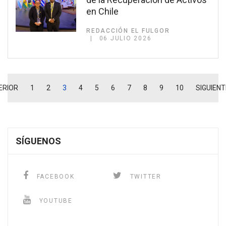
en Chile
REDACCIÓN EL FULGOR
06 JULIO 2026
ERIOR
1
2
3
4
5
6
7
8
9
10
SIGUIENT
SÍGUENOS
FACEBOOK
TWITTER
YOUTUBE