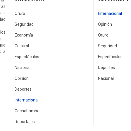
a un
ras
as,
Oruro
Internacional
idad
Seguridad
Opinión
los
Economía
Oruro
os.
que
Cultural
Seguridad
o a
Espectáculos
Espectáculos
Nacional
Deportes
Opinión
Nacional
Deportes
Internacional
Cochabamba
Reportajes