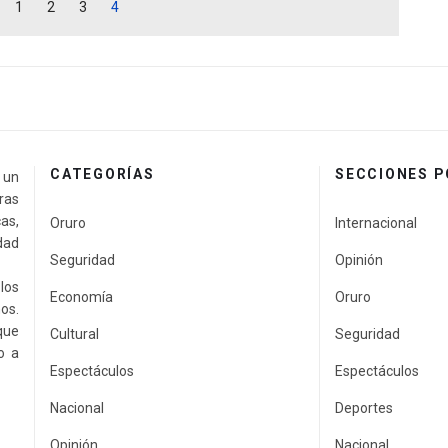
1
2
3
4
CATEGORÍAS
SECCIONES 
a un
ras
as,
Oruro
Internacional
idad
Seguridad
Opinión
los
Economía
Oruro
os.
que
Cultural
Seguridad
o a
Espectáculos
Espectáculos
Nacional
Deportes
Opinión
Nacional