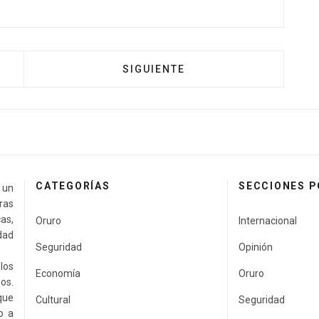
SIGUIENTE
CATEGORÍAS
SECCIONES 
a un
ras
as,
Oruro
Internacional
idad
Seguridad
Opinión
los
Economía
Oruro
os.
que
Cultural
Seguridad
o a