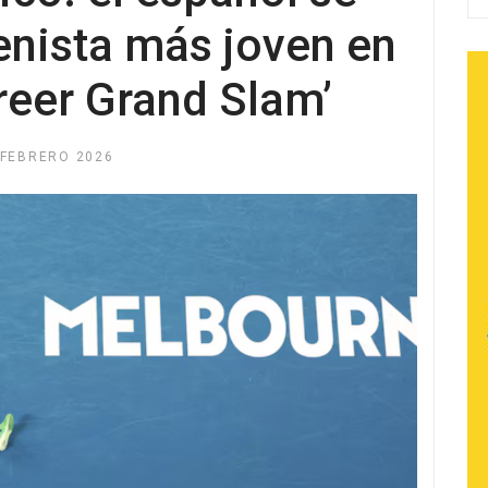
tenista más joven en
reer Grand Slam’
 FEBRERO 2026