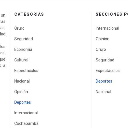
CATEGORÍAS
SECCIONES 
a un
ras
as,
Oruro
Internacional
idad
Seguridad
Opinión
los
Economía
Oruro
os.
que
Cultural
Seguridad
o a
Espectáculos
Espectáculos
Nacional
Deportes
Opinión
Nacional
Deportes
Internacional
Cochabamba