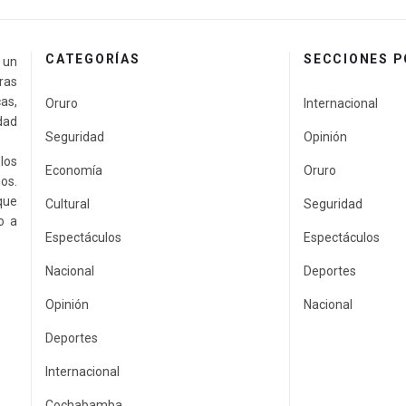
CATEGORÍAS
SECCIONES 
a un
ras
as,
Oruro
Internacional
idad
Seguridad
Opinión
los
Economía
Oruro
os.
que
Cultural
Seguridad
o a
Espectáculos
Espectáculos
Nacional
Deportes
Opinión
Nacional
Deportes
Internacional
Cochabamba