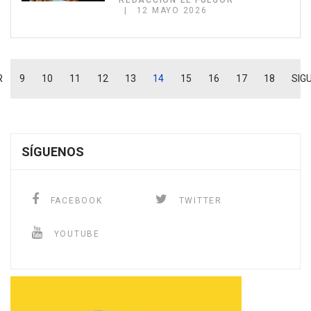
REDACCIÓN EL FULGOR
12 MAYO 2026
R
9
10
11
12
13
14
15
16
17
18
SIG
SÍGUENOS
FACEBOOK
TWITTER
YOUTUBE