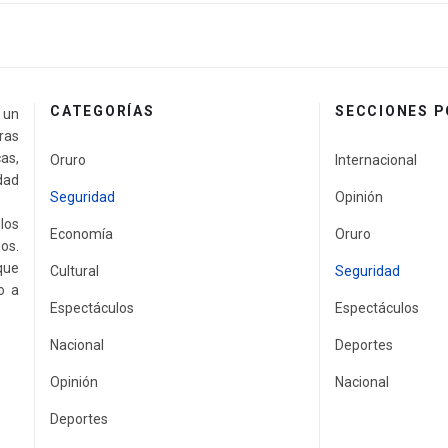
CATEGORÍAS
SECCIONES 
a un
ras
as,
Oruro
Internacional
idad
Seguridad
Opinión
los
Economía
Oruro
os.
que
Cultural
Seguridad
o a
Espectáculos
Espectáculos
Nacional
Deportes
Opinión
Nacional
Deportes