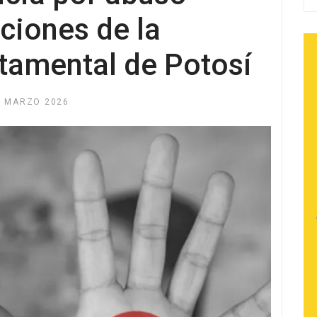
aciones de la
amental de Potosí
9 MARZO 2026