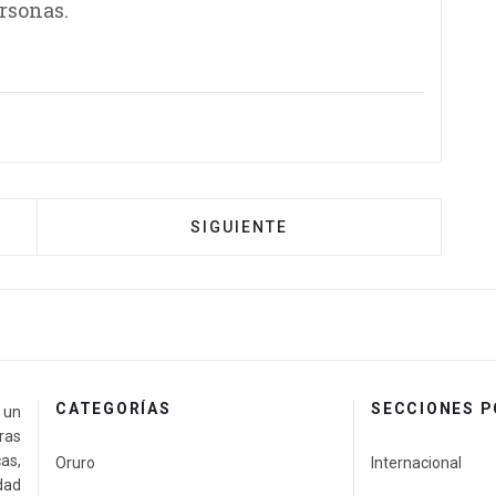
ersonas.
SIGUIENTE
CATEGORÍAS
SECCIONES 
a un
ras
as,
Oruro
Internacional
idad