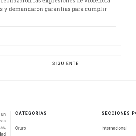
a rechazaron las expresiones de violencia
ios y demandaron garantías para cumplir
SIGUIENTE
CATEGORÍAS
SECCIONES 
a un
ras
as,
Oruro
Internacional
idad