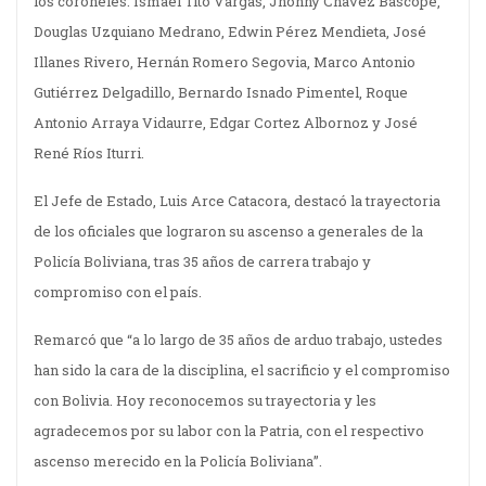
los coroneles: Ismael Tito Vargas, Jhonny Chávez Bascopé,
Douglas Uzquiano Medrano, Edwin Pérez Mendieta, José
Illanes Rivero, Hernán Romero Segovia, Marco Antonio
Gutiérrez Delgadillo, Bernardo Isnado Pimentel, Roque
Antonio Arraya Vidaurre, Edgar Cortez Albornoz y José
René Ríos Iturri.
El Jefe de Estado, Luis Arce Catacora, destacó la trayectoria
de los oficiales que lograron su ascenso a generales de la
Policía Boliviana, tras 35 años de carrera trabajo y
compromiso con el país.
Remarcó que “a lo largo de 35 años de arduo trabajo, ustedes
han sido la cara de la disciplina, el sacrificio y el compromiso
con Bolivia. Hoy reconocemos su trayectoria y les
agradecemos por su labor con la Patria, con el respectivo
ascenso merecido en la Policía Boliviana”.