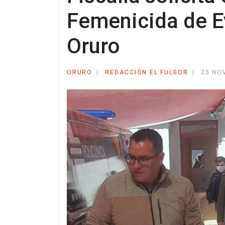
Femenicida de E
Oruro
ORURO
REDACCIÓN EL FULGOR
25 NO