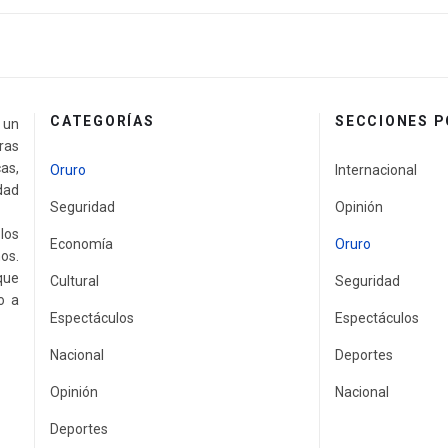
CATEGORÍAS
SECCIONES 
a un
ras
as,
Oruro
Internacional
idad
Seguridad
Opinión
los
Economía
Oruro
os.
que
Cultural
Seguridad
o a
Espectáculos
Espectáculos
Nacional
Deportes
Opinión
Nacional
Deportes