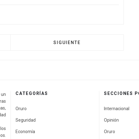
SIGUIENTE
CATEGORÍAS
SECCIONES 
a un
ras
as,
Oruro
Internacional
idad
Seguridad
Opinión
los
Economía
Oruro
os.