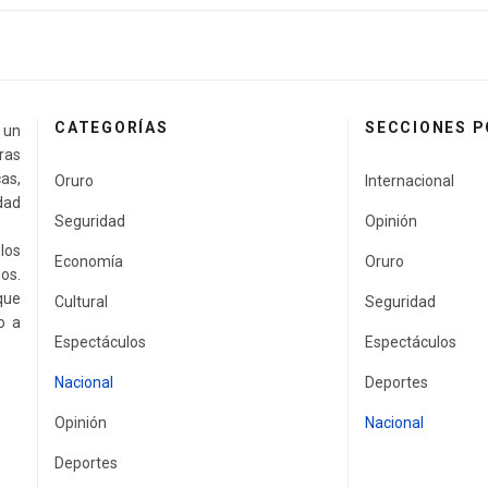
CATEGORÍAS
SECCIONES 
a un
ras
as,
Oruro
Internacional
idad
Seguridad
Opinión
los
Economía
Oruro
os.
que
Cultural
Seguridad
o a
Espectáculos
Espectáculos
Nacional
Deportes
Opinión
Nacional
Deportes