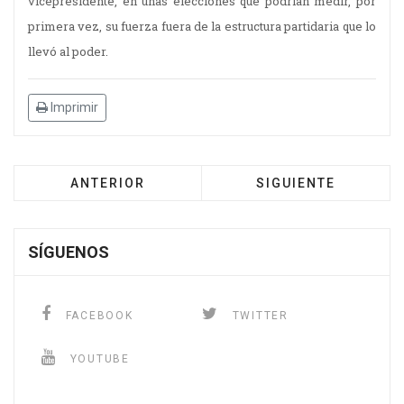
vicepresidente, en unas elecciones que podrían medir, por
primera vez, su fuerza fuera de la estructura partidaria que lo
llevó al poder.
Imprimir
ANTERIOR
SIGUIENTE
SÍGUENOS
FACEBOOK
TWITTER
YOUTUBE