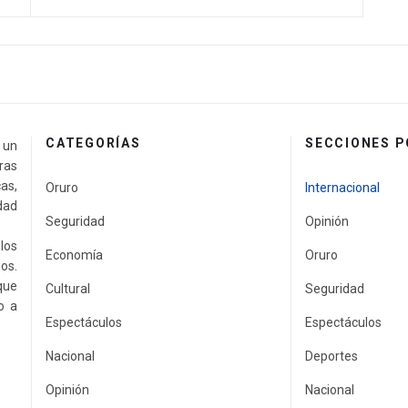
CATEGORÍAS
SECCIONES 
a un
ras
as,
Oruro
Internacional
idad
Seguridad
Opinión
los
Economía
Oruro
os.
que
Cultural
Seguridad
o a
Espectáculos
Espectáculos
Nacional
Deportes
Opinión
Nacional