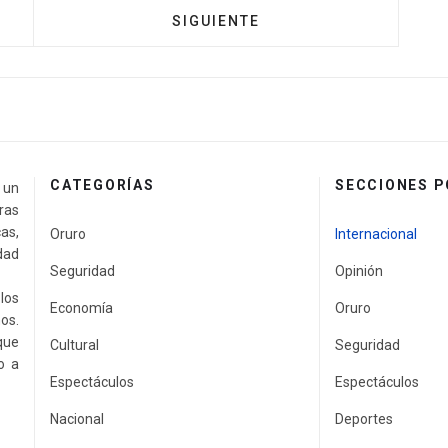
SIGUIENTE
CATEGORÍAS
SECCIONES 
a un
ras
as,
Oruro
Internacional
idad
Seguridad
Opinión
los
Economía
Oruro
os.
que
Cultural
Seguridad
o a
Espectáculos
Espectáculos
Nacional
Deportes