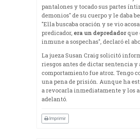
pantalones y tocado sus partes ínt
demonios" de su cuerpo y le daba b
"Ella buscaba oración y se vio acos
predicador,
era un depredador
que 
inmune a sospechas", declaró el a
La jueza Susan Craig solicitó info
riesgos antes de dictar sentencia y a
comportamiento fue atroz. Tengo c
una pena de prisión. Aunque ha esta
a revocarla inmediatamente y los ag
adelantó.
Imprimir