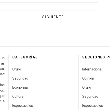
SIGUIENTE
CATEGORÍAS
SECCIONES 
a un
ras
as,
Oruro
Internacional
idad
Seguridad
Opinión
los
Economía
Oruro
os.
que
Cultural
Seguridad
o a
Espectáculos
Espectáculos