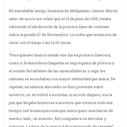
Mi entrañable amigo, benemérito Melquíades Jaimes Muriel,
antes de morir me relató que el 14 de junio de 1935, estaba
cubriendo el ala derecha de la primera línea de combate
sobre la picada 27 de Noviembre. La orden que tenían era de
cesar con el fuego a las 12:00 horas.
“Para quienes hemos estado ese día en primera línea era,
como si la atmósfera chaqueña se impregnara de pólvora y
el sonido del tableteo de las ametralladoras y rugir los
cañones se escuchaban con mayor intensidad que nunca. De
repente, un silencio aterrador se hizo presente entre
nosotros, no se volvió a escuchar ni un sólo disparo, era la
paz que llegaba temerosa a nosotros que vivimos todo ese
tiempo con la única persona que nunca quiso marcharse de
nuestro lado, «la muerte», fiel compañera en derrotas y
victorias. La furia de la guerra había terminado de repente”,